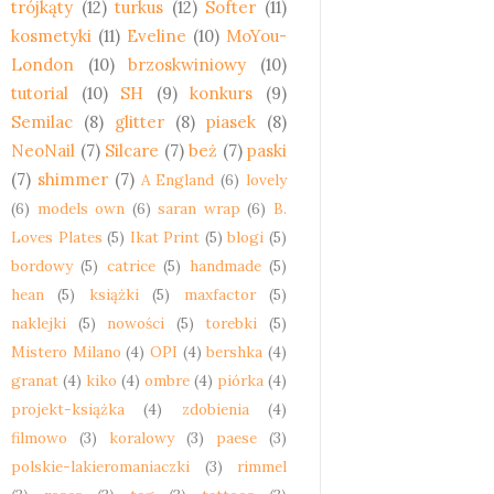
trójkąty
(12)
turkus
(12)
Softer
(11)
kosmetyki
(11)
Eveline
(10)
MoYou-
London
(10)
brzoskwiniowy
(10)
tutorial
(10)
SH
(9)
konkurs
(9)
Semilac
(8)
glitter
(8)
piasek
(8)
NeoNail
(7)
Silcare
(7)
beż
(7)
paski
(7)
shimmer
(7)
A England
(6)
lovely
(6)
models own
(6)
saran wrap
(6)
B.
Loves Plates
(5)
Ikat Print
(5)
blogi
(5)
bordowy
(5)
catrice
(5)
handmade
(5)
hean
(5)
książki
(5)
maxfactor
(5)
naklejki
(5)
nowości
(5)
torebki
(5)
Mistero Milano
(4)
OPI
(4)
bershka
(4)
granat
(4)
kiko
(4)
ombre
(4)
piórka
(4)
projekt-książka
(4)
zdobienia
(4)
filmowo
(3)
koralowy
(3)
paese
(3)
polskie-lakieromaniaczki
(3)
rimmel