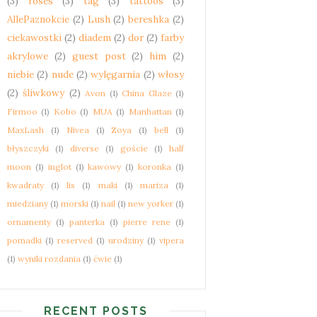
(3)
roses
(3)
tag
(3)
tattoos
(3)
AllePaznokcie
(2)
Lush
(2)
bereshka
(2)
ciekawostki
(2)
diadem
(2)
dor
(2)
farby
akrylowe
(2)
guest post
(2)
him
(2)
niebie
(2)
nude
(2)
wylęgarnia
(2)
włosy
(2)
śliwkowy
(2)
Avon
(1)
China Glaze
(1)
Firmoo
(1)
Kobo
(1)
MUA
(1)
Manhattan
(1)
MaxLash
(1)
Nivea
(1)
Zoya
(1)
bell
(1)
błyszczyki
(1)
diverse
(1)
goście
(1)
half
moon
(1)
inglot
(1)
kawowy
(1)
koronka
(1)
kwadraty
(1)
lis
(1)
maki
(1)
mariza
(1)
miedziany
(1)
morski
(1)
nail
(1)
new yorker
(1)
ornamenty
(1)
panterka
(1)
pierre rene
(1)
pomadki
(1)
reserved
(1)
urodziny
(1)
vipera
(1)
wyniki rozdania
(1)
ćwie
(1)
RECENT POSTS