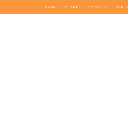
HOME
O MNIE
HYBRYDY
KONT