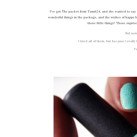
I've got The packet from Tamit24, and she wanted to say 't
wonderful things in the package, and the wishes of happy 
those little things? Those supri
But now 
I tried all of them, but because I really
I'