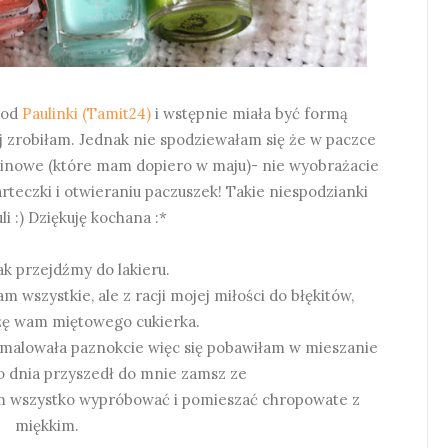
 od
Paulinki (Tamit24)
i wstępnie miała być formą
ej zrobiłam. Jednak nie spodziewałam się że w paczce
dzinowe (które mam dopiero w maju)- nie wyobrażacie
rteczki i otwieraniu paczuszek! Takie niespodzianki
li :) Dziękuję kochana :*
ak przejdźmy do lakieru.
wszystkie, ale z racji mojej miłości do błękitów,
żę wam miętowego cukierka.
omalowała paznokcie więc się pobawiłam w mieszanie
o dnia przyszedł do mnie zamsz ze
 wszystko wypróbować i pomieszać chropowate z
miękkim.