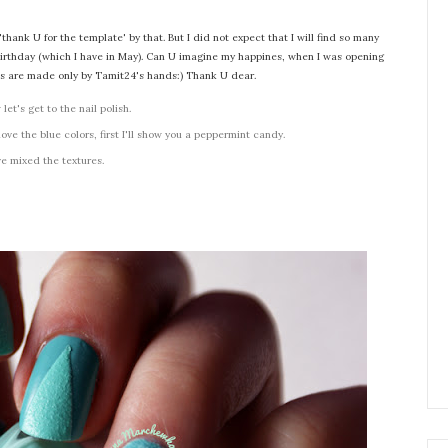
hank U for the template' by that. But I did not expect that I will find so many
birthday (which I have in May). Can U imagine my happines, when I was opening
ses are made only by Tamit24's hands:) Thank U dear.
let's get to the nail polish.
 love the blue colors, first I'll show you a peppermint candy.
ve mixed the textures.