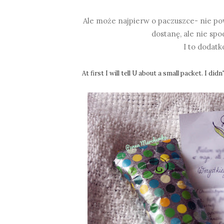
Ale może najpierw o paczuszce- nie po
dostanę, ale nie spo
I to dodatk
At first I will tell U about a small packet. I did