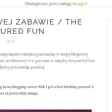
Obsługiwane przez usługę
Blogger
.
EJ ZABAWIE / THE
TURED FUN
16:42
najsympatyczniejszą paczuszkę w mojej blogowej
ent urodzinowy! A w paczuszce między innymi był ten
 który prezentuję poniżej.
 in my blogging career. Well, I got a first birthday present! A
et of pretty little things.