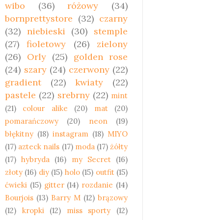
wibo
(36)
różowy
(34)
bornprettystore
(32)
czarny
(32)
niebieski
(30)
stemple
(27)
fioletowy
(26)
zielony
(26)
Orly
(25)
golden rose
(24)
szary
(24)
czerwony
(22)
gradient
(22)
kwiaty
(22)
pastele
(22)
srebrny
(22)
mint
(21)
colour alike
(20)
mat
(20)
pomarańczowy
(20)
neon
(19)
błękitny
(18)
instagram
(18)
MIYO
(17)
azteck nails
(17)
moda
(17)
żółty
(17)
hybryda
(16)
my Secret
(16)
złoty
(16)
diy
(15)
holo
(15)
outfit
(15)
ćwieki
(15)
gitter
(14)
rozdanie
(14)
Bourjois
(13)
Barry M
(12)
brązowy
(12)
kropki
(12)
miss sporty
(12)