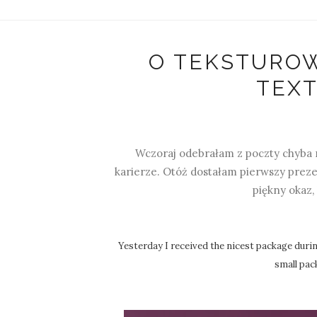
O TEKSTUROW
TEX
Wczoraj odebrałam z poczty chyba 
karierze. Otóż dostałam pierwszy prez
piękny okaz,
Yesterday I received the nicest package during
small pack