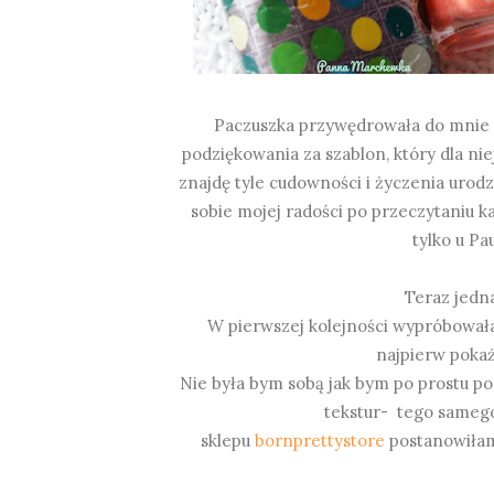
Paczuszka przywędrowała do mnie
podziękowania za szablon, który dla ni
znajdę tyle cudowności i życzenia uro
sobie mojej radości po przeczytaniu ka
tylko u Pau
Teraz jedn
W pierwszej kolejności wypróbowałam 
najpierw poka
Nie była bym sobą jak bym po prostu p
tekstur- tego sameg
sklepu
bornprettystore
postanowiłam