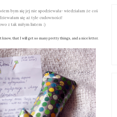
wiem bym się jej nie spodziewała- wiedziałam że coś
dziewałam się aż tyle cudowności!
owo z tak miłym listem :)
n't know, that I will get so many pretty things, and a nice letter.