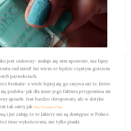
iko jest cudowny- maluje się nim sprawnie, ma fajny
prostu cud miód! Już wiem że będzie częstym gościem
oich paznokciach.
ez brokatu- o wiele lepiej się go zmywa niż te, które
się podoba- jak dla mnie jego faktura przypomina mi
wny sposób. Jest bardzo chropowaty, ale w dotyku
est tak ostry jak
What Wizardry is This
.
mą i już żałuję że te lakiery nie są dostępne w Polsce.
eż inne wykończenia, nie tylko piaski.